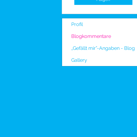
Profil
Blogkommentare
„Gefällt mir”-Angaben - Blog
Gallery
552939792570108blueskynachhilfe.com Verifiziert Eigentum von: blue sky Nachhilfe ID: 5529