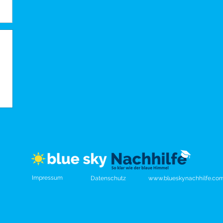
Impressum
Datenschutz
www.blueskynachhilfe.co
39792570108