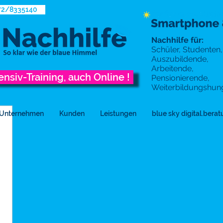
172/8335140
Nachhilfe für:
Schüler, Studenten,
Auszubildende,
Arbeitende,
ensiv-Training, auch Online !
Pensionierende,
Weiterbildungshun
Unternehmen
Kunden
Leistungen
blue sky digital.bera