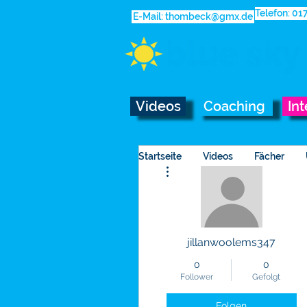
Telefon: 0
E-Mail: thombeck@gmx.de
Videos
Coaching
Int
Startseite
Videos
Fächer
Weitere Optionen
jillanwoolems347
0
0
Follower
Gefolgt
Folgen