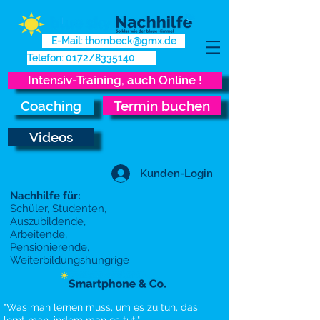
E-Mail: thombeck@gmx.de
Telefon: 0172/8335140
Intensiv-Training, auch Online !
Coaching
Termin buchen
Videos
Kunden-Login
Nachhilfe für:
Schüler, Studenten,
Auszubildende,
Arbeitende,
Pensionierende,
Weiterbildungshungrige
"Was man lernen muss, um es zu tun, das