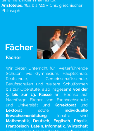
lernt man, indem man es tut."
Aristoteles
, 384 bis 322 v. Chr., griechischer
Philosoph
Fächer
Fächer
Wir bieten Unterricht für weiterführende
Schulen, wie Gymnasium, Hauptschule,
Realschule, Gemeinschaftsschule,
Berufsschulen und weitere Schulformen
bis zur Oberstufe, also insgesamt
von der
5. bis zur 13. Klasse
an. Ebenso auf
Nachfrage Fächer von Fachhochschule
und Universität und
Korrektorat
und
Lektorat
sowie
individuelle
Erwachsenenbildung
. Inhalte sind
Mathematik
,
Deutsch
,
Englisch
,
Physik
,
Französisch
,
Latein
,
Informatik
,
Wirtschaft