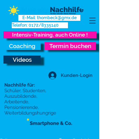
E-Mail: thombeck@gmx.de
Telefon: 0172/8335140
Intensiv-Training, auch Online !
Coaching
Termin buchen
Videos
Kunden-Login
Nachhilfe für:
Schüler, Studenten,
Auszubildende,
Arbeitende,
Pensionierende,
Weiterbildungshungrige