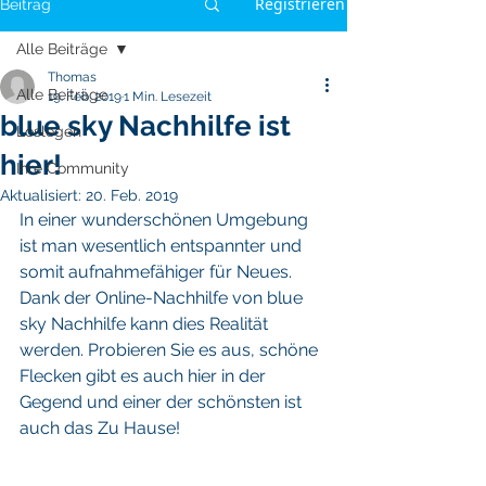
Registrieren
Beitrag
Alle Beiträge
Thomas
Alle Beiträge
19. Feb. 2019
1 Min. Lesezeit
blue sky Nachhilfe ist
Loslegen
hier!
Ihre Community
Aktualisiert:
20. Feb. 2019
In einer wunderschönen Umgebung 
ist man wesentlich entspannter und 
somit aufnahmefähiger für Neues. 
Dank der Online-Nachhilfe von blue 
sky Nachhilfe kann dies Realität 
werden. Probieren Sie es aus, schöne 
Flecken gibt es auch hier in der 
Gegend und einer der schönsten ist 
auch das Zu Hause!